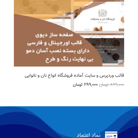
قالب وردپرس و سایت آماده فروشگاه انواع نان و نانوایی
قیمت
قیمت
899,000
تومان
299,000
تومان
اصلی
فعلی
899,000 تومان
299,000 تومان
بود.
است.

نماد اعتماد