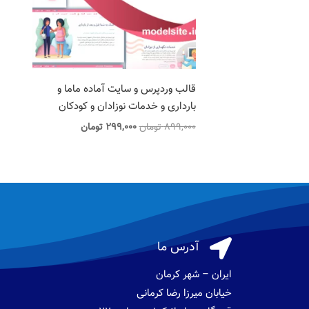
قالب وردپرس و سایت آماده ماما و
بارداری و خدمات نوزادان و کودکان
قیمت
قیمت
899,000
تومان
299,000
تومان
اصلی
فعلی
899,000 تومان
299,000 تومان
بود.
است.

آدرس ما
ایران – شهر کرمان
خیابان میرزا رضا کرمانی