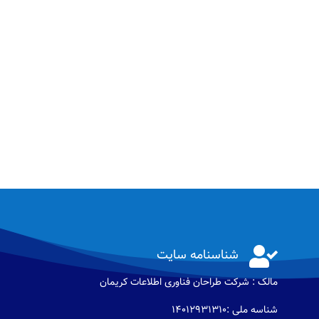

شناسنامه سایت
مالک : شرکت طراحان فناوری اطلاعات كريمان
شناسه ملی :14012931310