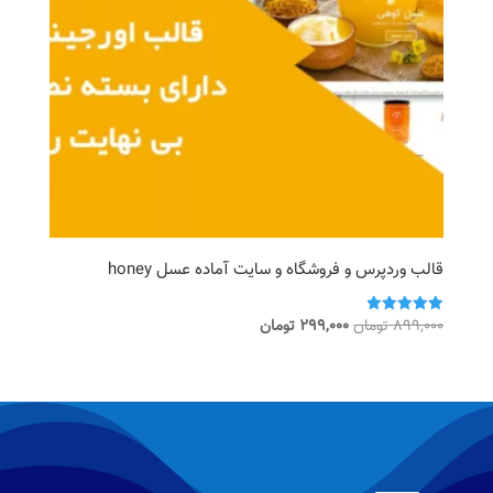
قالب وردپرس و فروشگاه و سایت آماده عسل honey
قیمت
قیمت
899,000
تومان
299,000
تومان
امتیاز
5.00
اصلی
فعلی
از 5
899,000 تومان
299,000 تومان
بود.
است.