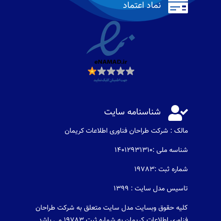

نماد اعتماد

شناسنامه سایت
مالک : شرکت طراحان فناوری اطلاعات كريمان
شناسه ملی :14012931310
شماره ثبت :19783
تاسیس مدل سایت : 1399
کلیه حقوق وبسایت مدل سایت متعلق به شرکت طراحان
فناوری اطلاعات کریمان به شماره ثبت 19783 می باشد .