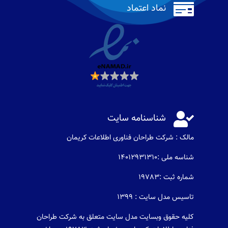

نماد اعتماد

شناسنامه سایت
مالک : شرکت طراحان فناوری اطلاعات كريمان
شناسه ملی :14012931310
شماره ثبت :19783
تاسیس مدل سایت : 1399
کلیه حقوق وبسایت مدل سایت متعلق به شرکت طراحان