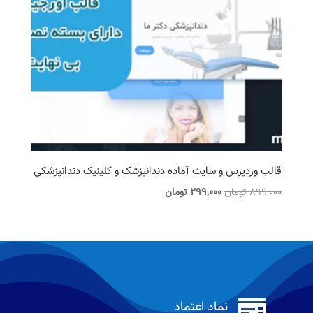
قالب وردپرس و سایت آماده دندانپزشک و کلینیک دندانپزشکی
قیمت
قیمت
899,000
تومان
299,000
تومان
اصلی
فعلی
899,000 تومان
299,000 تومان
بود.
است.

نماد اعتماد