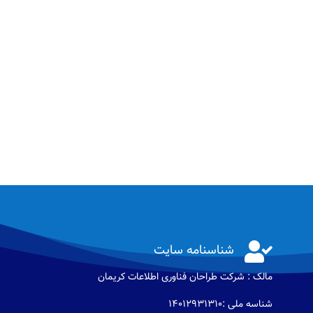

شناسنامه سایت
مالک : شرکت طراحان فناوری اطلاعات كريمان
شناسه ملی :14012931310