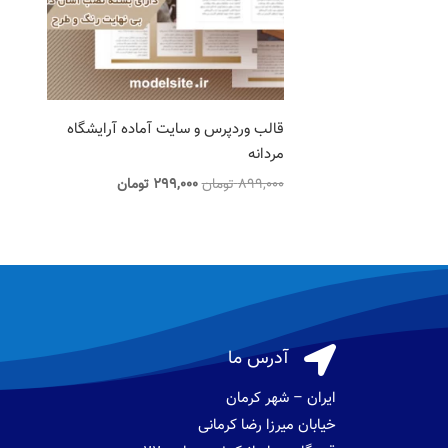
قالب وردپرس و سایت آماده آرایشگاه
مردانه
قیمت
قیمت
899,000
تومان
299,000
تومان
اصلی
فعلی
899,000 تومان
299,000 تومان
بود.
است.

آدرس ما
ایران – شهر کرمان
خیابان میرزا رضا کرمانی