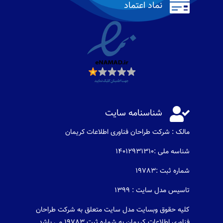

نماد اعتماد

شناسنامه سایت
مالک : شرکت طراحان فناوری اطلاعات كريمان
شناسه ملی :14012931310
شماره ثبت :19783
تاسیس مدل سایت : 1399
کلیه حقوق وبسایت مدل سایت متعلق به شرکت طراحان
فناوری اطلاعات کریمان به شماره ثبت 19783 می باشد .