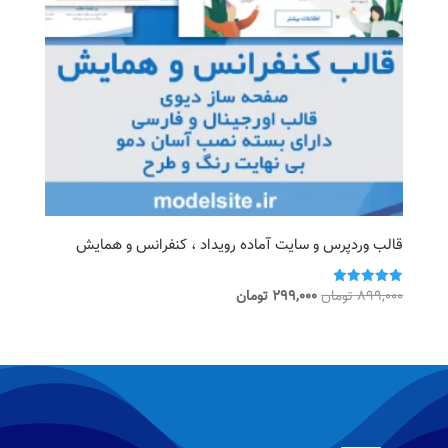
قالب وردپرس و سایت آماده رویداد ، کنفرانس و همایش
قیمت
قیمت
899,000
تومان
299,000
تومان
امتیاز
5.00
اصلی
فعلی
از 5
899,000 تومان
299,000 تومان
بود.
است.