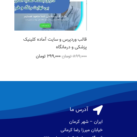
قالب وردپرس و سایت آماده کلینیک
پزشکی و درمانگاه
قیمت
قیمت
899,000
تومان
299,000
تومان
اصلی
فعلی
899,000 تومان
299,000 تومان
بود.
است.

آدرس ما
ایران – شهر کرمان
خیابان میرزا رضا کرمانی