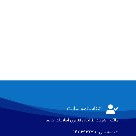

شناسنامه سایت
مالک : شرکت طراحان فناوری اطلاعات كريمان
شناسه ملی :14012931310