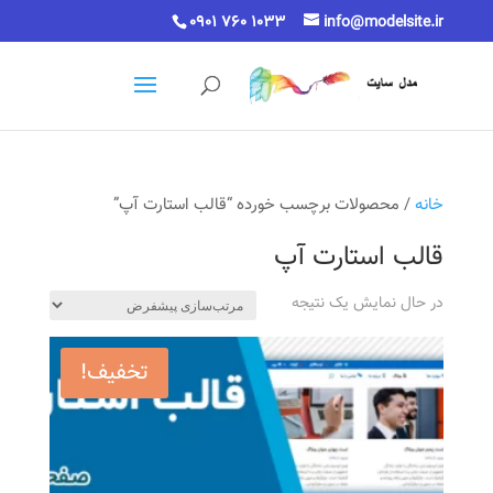
0901 760 1033
info@modelsite.ir
خانه
/ محصولات برچسب خورده “قالب استارت آپ”
قالب استارت آپ
در حال نمایش یک نتیجه
تخفیف!