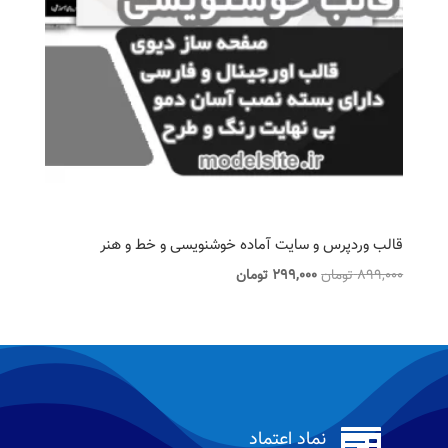
قالب وردپرس و سایت آماده خوشنویسی و خط و هنر
قیمت
قیمت
899,000
تومان
299,000
تومان
اصلی
فعلی
899,000 تومان
299,000 تومان
بود.
است.

نماد اعتماد