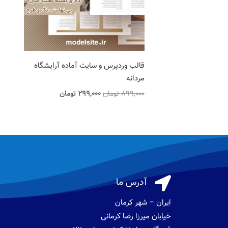
قالب وردپرس و سایت آماده آرایشگاه
مردانه
قیمت
قیمت
899,000
تومان
299,000
تومان
اصلی
فعلی
899,000 تومان
299,000 تومان
بود.
است.

آدرس ما
ایران – شهر کرمان
خیابان میرزا رضا کرمانی