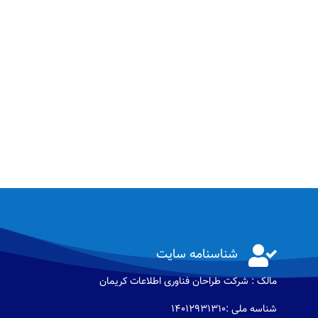

شناسنامه سایت
مالک : شرکت طراحان فناوری اطلاعات كريمان
شناسه ملی :14012931310