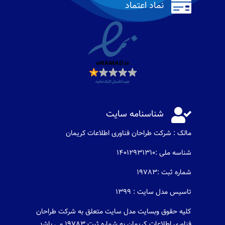

نماد اعتماد

شناسنامه سایت
مالک : شرکت طراحان فناوری اطلاعات كريمان
شناسه ملی :14012931310
شماره ثبت :19783
تاسیس مدل سایت : 1399
کلیه حقوق وبسایت مدل سایت متعلق به شرکت طراحان
فناوری اطلاعات کریمان به شماره ثبت 19783 می باشد .