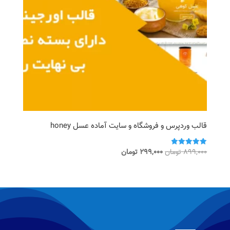
قالب وردپرس و فروشگاه و سایت آماده عسل honey
قیمت
قیمت
899,000
تومان
299,000
تومان
امتیاز
5.00
اصلی
فعلی
از 5
899,000 تومان
299,000 تومان
بود.
است.