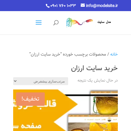
0901 760 1033
info@modelsite.ir
خانه
/ محصولات برچسب خورده “خرید سایت ارزان”
خرید سایت ارزان
در حال نمایش یک نتیجه
تخفیف!