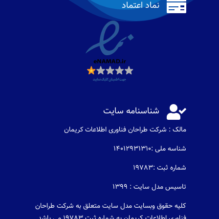

نماد اعتماد

شناسنامه سایت
مالک : شرکت طراحان فناوری اطلاعات كريمان
شناسه ملی :14012931310
شماره ثبت :19783
تاسیس مدل سایت : 1399
کلیه حقوق وبسایت مدل سایت متعلق به شرکت طراحان
فناوری اطلاعات کریمان به شماره ثبت 19783 می باشد .