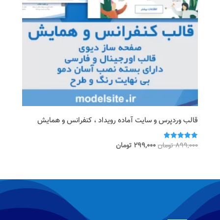
قالب وردپرس و سایت آماده رویداد ، کنفرانس و همایش
قیمت
قیمت
899,000
تومان
299,000
تومان
امتیاز
5.00
اصلی
فعلی
از 5
899,000 تومان
299,000 تومان
بود.
است.