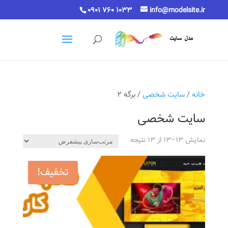
0901 760 1033
info@modelsite.ir
خانه
/
سایت شخصی
/ برگه 2
سایت شخصی
نمایش 13–13 از 13 نتیجه
تخفیف!