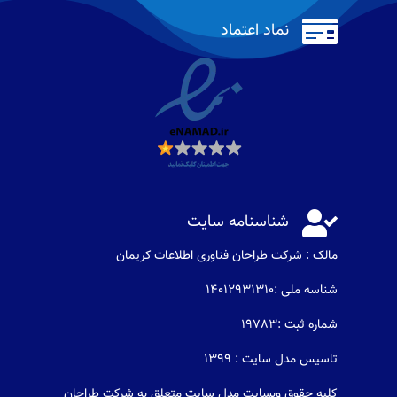

نماد اعتماد

شناسنامه سایت
مالک : شرکت طراحان فناوری اطلاعات كريمان
شناسه ملی :14012931310
شماره ثبت :19783
تاسیس مدل سایت : 1399
کلیه حقوق وبسایت مدل سایت متعلق به شرکت طراحان