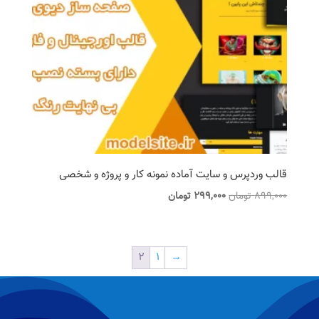
قالب وردپرس و سایت آماده نمونه کار و پروژه و شخصی
قیمت
قیمت
899,000
تومان
299,000
تومان
اصلی
فعلی
899,000 تومان
299,000 تومان
بود.
است.
2
1
→