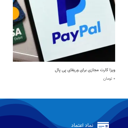
ویزا کارت مجازی برای وریفای پی پال
0
تومان

نماد اعتماد