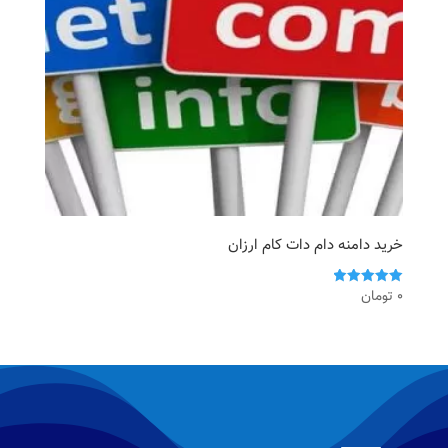
خرید دامنه دام دات کام ارزان
0
تومان
امتیاز
5.00
از 5