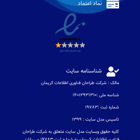

نماد اعتماد

شناسنامه سایت
مالک : شرکت طراحان فناوری اطلاعات كريمان
شناسه ملی :14012931310
شماره ثبت :19783
تاسیس مدل سایت : 1399
کلیه حقوق وبسایت مدل سایت متعلق به شرکت طراحان
فناوری اطلاعات کریمان به شماره ثبت 19783 می باشد .