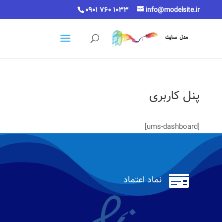
0901 760 1033
info@modelsite.ir
پنل کاربری
[ums-dashboard]

نماد اعتماد