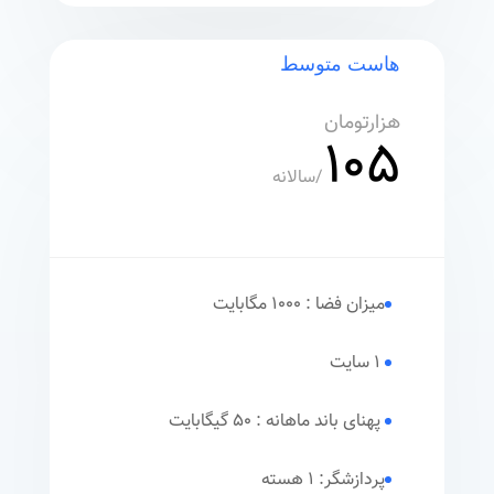
هاست متوسط
هزارتومان
105
/
سالانه
میزان فضا : 1000 مگابایت
1 سایت
پهنای باند ماهانه : 50 گیگابایت
پردازشگر: 1 هسته