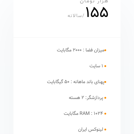
هزار تومان
155
/
سالانه
میزان فضا : 2000 مگابایت
1 سایت
پهنای باند ماهانه : 50 گیگابایت
پردازشگر: 2 هسته
RAM : 1024 مگابایت
لینوکس ایران