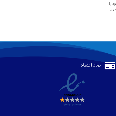
 خود را
شده

نماد اعتماد