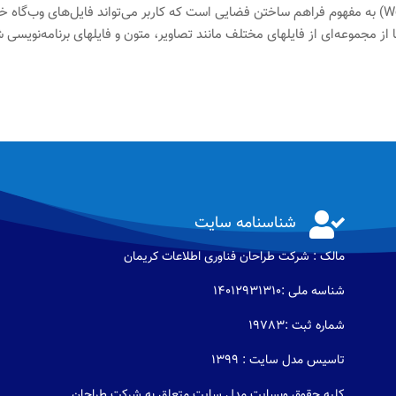
میزبانی وب یا وب هاستینگ (به انگلیسی: Web Hosting) به مفهوم فراهم ساختن فضایی است که کاربر می‌تواند فایل‌های وب‌گاه
 از مجموعه‌ای از فایلهای مختلف مانند تصاویر، متون و فایلهای برنامه‌نویسی 

شناسنامه سایت
مالک : شرکت طراحان فناوری اطلاعات كريمان
شناسه ملی :14012931310
شماره ثبت :19783
تاسیس مدل سایت : 1399
کلیه حقوق وبسایت مدل سایت متعلق به شرکت طراحان