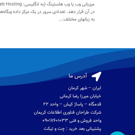
در آن قرار دهد. تعدادی سرور در یک مرکز داده وبگاه‌ها
به زبانهای مختلف...

آدرس ما
ایران – شهر کرمان
خیابان میرزا رضا کرمانی
قدمگاه – پاساژ کیش – واحد 22
شرکت طراحان فناوری اطلاعات کریمان
واحد فروش و فنی 09017601033
پشتیبانی بعد خرید : چت و تیکت