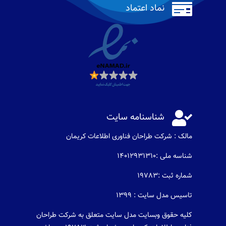

نماد اعتماد

شناسنامه سایت
مالک : شرکت طراحان فناوری اطلاعات كريمان
شناسه ملی :14012931310
شماره ثبت :19783
تاسیس مدل سایت : 1399
کلیه حقوق وبسایت مدل سایت متعلق به شرکت طراحان