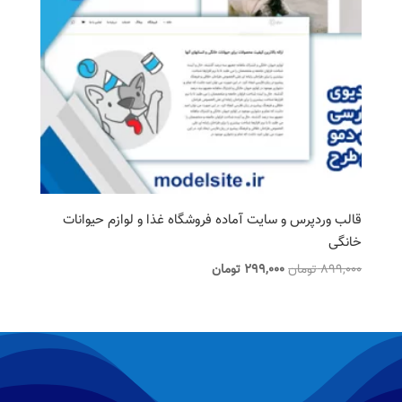
قالب وردپرس و سایت آماده فروشگاه غذا و لوازم حیوانات
خانگی
قیمت
قیمت
899,000
تومان
299,000
تومان
اصلی
فعلی
899,000 تومان
299,000 تومان
بود.
است.