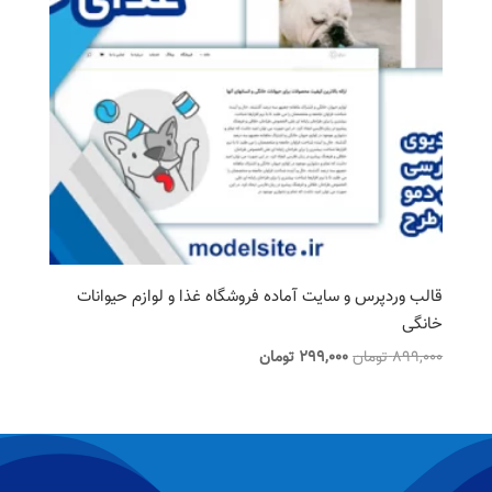
قالب وردپرس و سایت آماده فروشگاه غذا و لوازم حیوانات
خانگی
قیمت
قیمت
899,000
تومان
299,000
تومان
اصلی
فعلی
899,000 تومان
299,000 تومان
بود.
است.