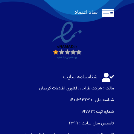

نماد اعتماد

شناسنامه سایت
مالک : شرکت طراحان فناوری اطلاعات كريمان
شناسه ملی :14012931310
شماره ثبت :19783
تاسیس مدل سایت : 1399