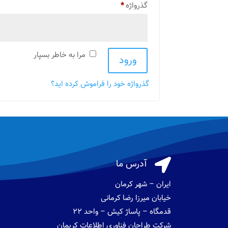
الزامی
گذرواژه
*
مرا به خاطر بسپار
ورود
گذرواژه خود را فراموش کرده اید؟

آدرس ما
ایران – شهر کرمان
خیابان میرزا رضا کرمانی
قدمگاه – پاساژ کیش – واحد 22
شرکت طراحان فناوری اطلاعات کریمان