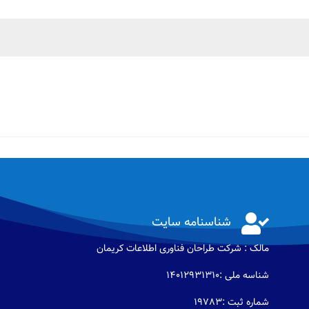

شناسنامه سایت
مالک : شرکت طراحان فناوری اطلاعات كريمان
شناسه ملی :14012931310
شماره ثبت :19783